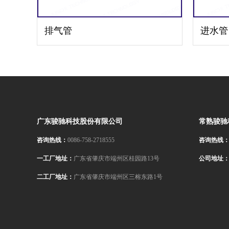
排气管
进水管
广东骏驰科技股份有限公司
常熟骏驰
咨询热线：
0086-758-2718555
咨询热线
一工厂地址：
广东省肇庆市端州区桂园路13号
公司地址
二工厂地址：
广东省肇庆市端州区三榕东路1号