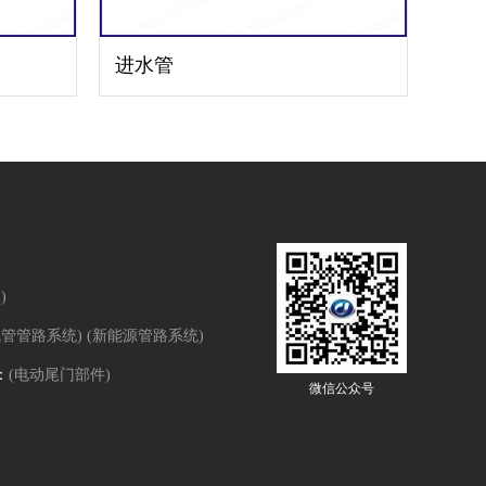
进水管
)
气管管路系统)
(新能源管路系统)
：
(电动尾门部件)
微信公众号