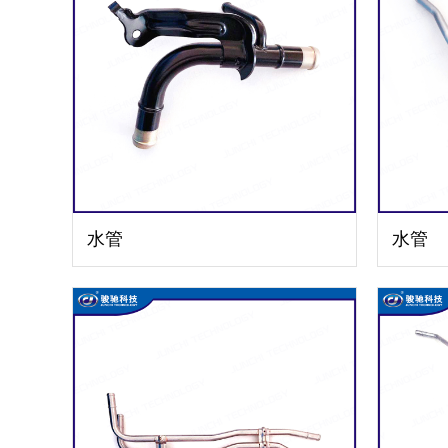
水管
水管