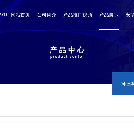
网站首页
公司简介
产品推广视频
产品展示
安
冲压