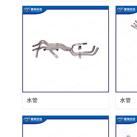
水管
水管