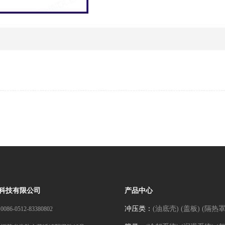
科技有限公司
产品中心
冲压类：
(油底壳)
(盖板)
(隔热罩
：
0086-0512-83380802