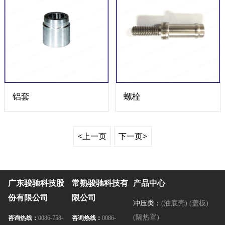
铝套
螺栓
<上一页
下一页>
广东骏驰科技股
常熟骏驰科技有
产品中心
份有限公司
限公司
冲压类：
(油底壳)
(盖板)
(隔热罩)
咨询热线：
0086-758-
咨询热线：
0086-