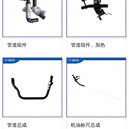
管道组件
管道组件，加热
管道总成
机油标尺总成