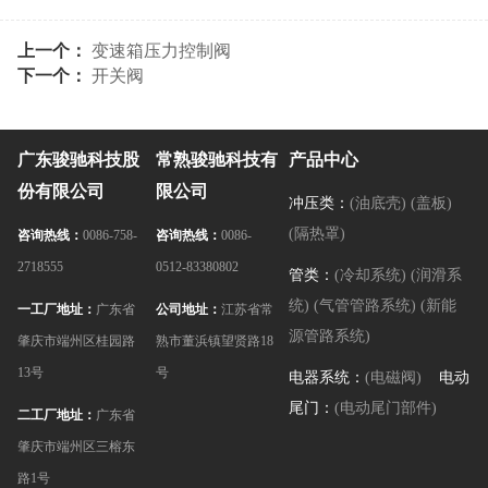
上一个：
变速箱压力控制阀
下一个：
开关阀
广东骏驰科技股
常熟骏驰科技有
产品中心
份有限公司
限公司
冲压类：
(油底壳)
(盖板)
(隔热罩)
咨询热线：
0086-758-
咨询热线：
0086-
2718555
0512-83380802
管类：
(冷却系统)
(润滑系
统)
(气管管路系统)
(新能
一工厂地址：
广东省
公司地址：
江苏省常
源管路系统)
肇庆市端州区桂园路
熟市董浜镇望贤路18
13号
号
电器系统：
(电磁阀)
电动
尾门：
(电动尾门部件)
二工厂地址：
广东省
肇庆市端州区三榕东
路1号