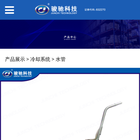
水管
产品展示
>
冷却系统
>
水管