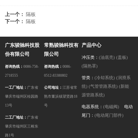
上一个：
隔板
下一个：
隔板
广东骏驰科技股
常熟骏驰科技有
产品中心
份有限公司
限公司
冲压类：
(油底壳)
(盖板)
(隔热罩)
咨询热线：
0086-758-
咨询热线：
0086-
2718555
0512-83380802
管类：
(冷却系统)
(润滑系
统)
(气管管路系统)
(新能
一工厂地址：
广东省
公司地址：
江苏省常
源管路系统)
肇庆市端州区桂园路
熟市董浜镇望贤路18
13号
号
电器系统：
(电磁阀)
电动
尾门：
(电动尾门部件)
二工厂地址：
广东省
肇庆市端州区三榕东
路1号