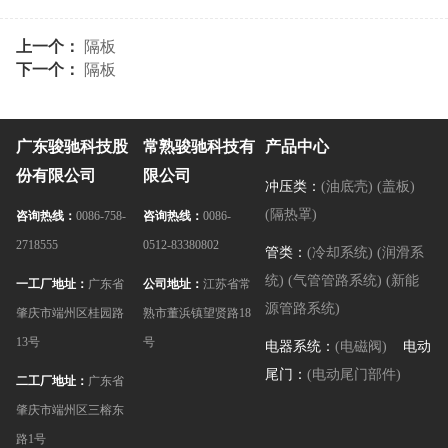
上一个：
隔板
下一个：
隔板
广东骏驰科技股
常熟骏驰科技有
产品中心
份有限公司
限公司
冲压类：
(油底壳)
(盖板)
(隔热罩)
咨询热线：
0086-758-
咨询热线：
0086-
2718555
0512-83380802
管类：
(冷却系统)
(润滑系
统)
(气管管路系统)
(新能
一工厂地址：
广东省
公司地址：
江苏省常
源管路系统)
肇庆市端州区桂园路
熟市董浜镇望贤路18
13号
号
电器系统：
(电磁阀)
电动
尾门：
(电动尾门部件)
二工厂地址：
广东省
肇庆市端州区三榕东
路1号