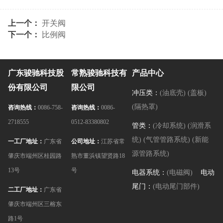
上一个：
开关阀
下一个：
比例阀
广东骏驰科技股
常熟骏驰科技有
产品中心
份有限公司
限公司
冲压类：
(油底壳)
(盖板)
(隔热罩)
咨询热线：
0086-758-
咨询热线：
0086-
2718555
0512-83380802
管类：
(冷却系统)
(润滑系
统)
(气管管路系统)
(新能
一工厂地址：
广东省
公司地址：
江苏省常
源管路系统)
肇庆市端州区桂园路
熟市董浜镇望贤路18
13号
号
电器系统：
(电磁阀)
电动
尾门：
(电动尾门部件)
二工厂地址：
广东省
肇庆市端州区三榕东
路1号