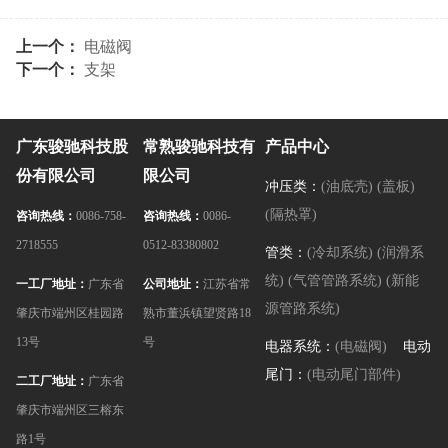
上一个：
电磁阀
下一个：
支架
广东骏驰科技股
常熟骏驰科技有
产品中心
份有限公司
限公司
冲压类：
(油底壳)
(盖板)
(隔热罩)
咨询热线：
0086-758-
咨询热线：
0086-
2718555
0512-83380802
管类：
(冷却系统)
(润滑系
统)
(气管管路系统)
(新能
一工厂地址：
广东省
公司地址：
江苏省常
源管路系统)
肇庆市端州区桂园路
熟市董浜镇望贤路18
13号
号
电器系统：
(电磁阀)
电动
尾门：
(电动尾门部件)
二工厂地址：
广东省
肇庆市端州区三榕东
路1号