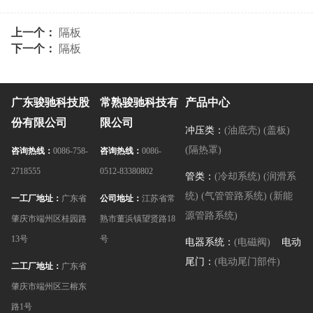
上一个：
隔板
下一个：
隔板
广东骏驰科技股
常熟骏驰科技有
产品中心
份有限公司
限公司
冲压类：
(油底壳)
(盖板)
(隔热罩)
咨询热线：
0086-758-
咨询热线：
0086-
2718555
0512-83380802
管类：
(冷却系统)
(润滑系
统)
(气管管路系统)
(新能
一工厂地址：
广东省
公司地址：
江苏省常
源管路系统)
肇庆市端州区桂园路
熟市董浜镇望贤路18
13号
号
电器系统：
(电磁阀)
电动
尾门：
(电动尾门部件)
二工厂地址：
广东省
肇庆市端州区三榕东
路1号